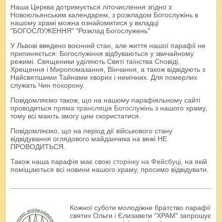
Наша Церква дотримується літочислення згідно з
Новоюльянським календарем, з розкладом Богослужінь в
нашому храмі можна ознайомитися у вкладці
"БОГОСЛУЖЕННЯ" "Розклад Богослужень"
У Львові введено воєнний стан, але життя нашої парафії не
припиняється: Богослужіння відбуваються у звичайному
режимі. Священики уділяють Святі таїнства Сповіді,
Хрещення і Миропомазання, Вінчання, а також відвідують з
Найсвятішими Тайнами хворих і немічних. Для померлих
служать Чин похорону.
Повідомляємо також, що на нашому парафіяльному сайті
проводиться
пряма трансляція Богослужінь
з нашого храму,
тому всі мають змогу цим скористатися.
Повідомляємо, що на період дії військового стану
відвідування оглядового майданчика на вежі НЕ
ПРОВОДИТЬСЯ.
Також наша парафія має свою
сторінку на Фейсбуці
, на якій
поміщаються всі новини нашого храму, просимо відвідувати.
Кожної суботи молодіжне братство парафії
святих Ольги і Єлизавети "ХРАМ" запрошує