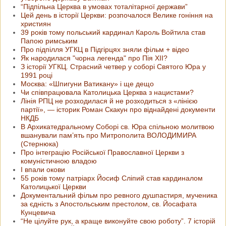
“Підпільна Церква в умовах тоталітарної держави”
Цей день в історії Церкви: розпочалося Велике гоніння на
християн
39 років тому польський кардинал Кароль Войтила став
Папою римським
Про підпілля УГКЦ в Підгірцях зняли фільм + відео
Як народилася "чорна легенда" про Пія XII?
З історії УГКЦ. Страсний четвер у соборі Святого Юра у
1991 році
Москва: «Шпигуни Ватикану» і ще дещо
Чи співпрацювала Католицька Церква з нацистами?
Лінія РПЦ не розходилася й не розходиться з «лінією
партії», — історик Роман Скакун про віднайдені документи
НКДБ
В Архикатедральному Соборі св. Юра спільною молитвою
вшанували пам’ять про Митрополита ВОЛОДИМИРА
(Стернюка)
Про інтеграцію Російської Православної Церкви з
комуністичною владою
І впали окови
55 років тому патріарх Йосиф Сліпий став кардиналом
Католицької Церкви
Документальний фільм про ревного душпастиря, мученика
за єдність з Апостольським престолом, св. Йосафата
Кунцевича
“Не цілуйте рук, а краще виконуйте свою роботу”. 7 історій