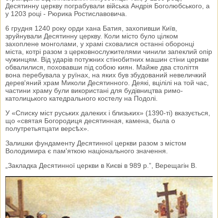
Десятинну церкву пограбували війська Андрія Боголюбського, а
у 1203 році - Рюрика Ростиславовича.
6 грудня 1240 року орди хана Батия, захопивши Київ,
зруйнували Десятинну церкву. Коли місто було цілком
захоплене монголами, у храмі сховалися останні оборонці
міста, котрі разом з церковнослужителями чинили запеклий опір
чужинцям. Від ударів потужних стінобитних машин стіни церкви
обвалилися, поховавши під собою киян. Майже два століття
вона перебувала у руїнах, на яких був збудований невеличкий
дерев'яний храм Миколи Десятинного. Деякі, вцілілі на той час,
частини храму були використані для будівництва римо-
католицького катедрального костелу на Подолі.
У «Списку міст руських далеких і близьких» (1390-ті) вказується,
що «святая Богородиця десятинная, камена, была о
полутретьятцати версѣх».
Залишки фундаменту Десятинної церкви разом з містом
Володимира є пам'яткою національного значення.
„Закладка Десятинної церкви в Києві в 989 р.”, Верещагін В.