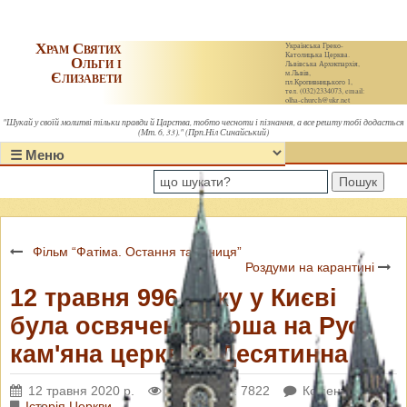
Храм Святих
Українська Греко-
Католицька Церква.
Ольги і
Львівська Архиєпархія,
Єлизавети
м.Львів,
пл.Кропивницького 1,
тел. (032)2334073, email:
olha-church@ukr.net
"Шукай у своїй молитві тільки правди й Царства, тобто чесноти і пізнання, а все решту тобі додасться
(Мт. 6, 33)." (Прп.Ніл Синайський)
Пошук
Фільм “Фатіма. Остання таємниця”
Роздуми на карантині
12 травня 996 року у Києві
була освячена перша на Русі
кам'яна церква - Десятинна
12 травня 2020 р.
Переглядів: 7822
Коментарі: 0
Історія Церкви