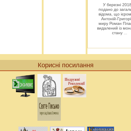
У березні 2018
подано до загал
відома, що ієро
Антоній-Григорі
миру Роман Пла
видалений із мо
стану
...
Корисні посилання