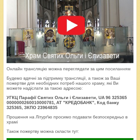
Онлайн трансляцію можна переглядати за цим
посиланням
Будемо вдячні за підтримку трансляції, а також за Ваші
пожертви для необхідних потреб нашого храму, які Ви
можете надіслати за такою адресою:
УГКЦ Парафії Святих Ольги і Єлизавети, UA 96 325365
0000000260010000781, AT "КРЕДОБАНК", Код банку
325365, ЗКПО 23964835
Прошення на Літурґію просимо подавати безпосередньо в
храмі
Також пожертву можна скласти тут: