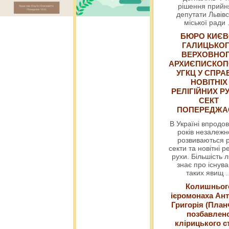
рішення прийн
депутати Львівс
міської ради
БЮРО КИЄВ
ГАЛИЦЬКО
ВЕРХОВНО
АРХИЄПИСКОП
УГКЦ У СПРА
НОВІТНІХ
РЕЛІГІЙНИХ РУ
СЕКТ
ПОПЕРЕДЖ
В Україні впродов
років незалежн
розвиваються р
секти та новітні ре
рухи. Більшість 
знає про існув
таких явищ
.
Колишньог
ієромонаха Ант
Григорія (План
позбавлен
клірицького с