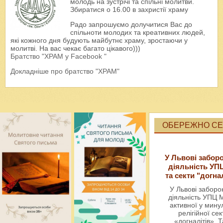
молодь на зустрічі та спільні молитви.
Збиратися о 16.00 в захристії храму
Радо запрошуємо долучитися Вас до
спільноти молодих та креативних людей,
які кожного дня будують майбутнє храму, зростаючи у
молитві. На вас чекає багато цікавого)))
Братство "ХРАМ у Facebook "
Докладніше про братство "ХРАМ"
ОБЕРЕЖНО СЕК
У Львові забор
діяльність УП
та секти "догна
У Львові забор
діяльність УПЦ 
активної у мин
релігійної сек
«догналітів». Т