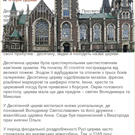
Десятинна церква, або Церква Успіння Пресвятої Богородиці -
християнська церква, зведена на Старокиївській горі в Києві у
989—996 роках. Присвячена Успінню Пресвятої Богородиці.
Вважається першою кам'яною церквою Київської Русі. Була
розташована біля міської брами.
Споруджена Десятинна церква у 989-996 роках на території
Київського дитинця князем Володимиром Святославовичем,
котрий на її побудову та утримання виділив десяту частину
своїх прибутків - десятину, звідки й походить назва церкви.
Десятинна церква була хрестокупольним шестистовпним
кам'яним храмом. На початку XI століття постраждала від
великої пожежі. Згодом її відбудували та оточили з трьох боків
галереями. Десятинну церкву оздоблювали мозаїки, фрески,
різьблені мармурові та шиферні плити. Ікони, хрести та
церковний посуд були привезені з Корсуня. Окрім головного
престолу, церква мала ще два приділи – святих Володимира та
Миколая.
У Десятинній церкві містилася княжа усипальниця, де
похований Володимир Святославович та його дружина -
візантійська царівна Анна. Сюди був перенесений з Вишгорода
прах княгині Ольги.
У період феодальної роздробленості Русі церква часто
страждала від князівських міжусобиць. Так, у 1169 році,