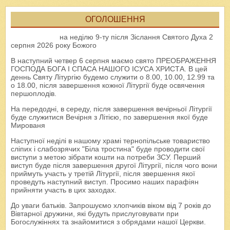
ОГОЛОШЕННЯ
на неділю 9-ту після Зіслання Святого Духа 2
серпня 2026 року Божого
В наступний четвер 6 серпня маємо свято ПРЕОБРАЖЕННЯ
ГОСПОДА БОГА І СПАСА НАШОГО ІСУСА ХРИСТА. В цей
деннь Святу Літургію будемо служити о 8.00, 10.00, 12.99 та
о 18.00, після завершення кожної Літургії буде освячення
першоплодів.
На передодні, в середу, після завершення вечірньої Літургії
буде служитися Вечірня з Літією, по завершення якої буде
Мированя
Наступної неділі в нашому храмі тернопільське товариство
сліпих і слабозрячих "Біла тростина" буде проводити свої
виступи з метою зібрати кошти на потреби ЗСУ. Перший
виступ буде після завершення другої Літургії, після чого вони
приймуть участь у третій Літургії, після звершення якої
проведуть наступний виступ. Просимо наших парафіян
прийняти участь в цих заходах.
До уваги батьків. Запрошуємо хлопчиків віком від 7 років до
Вівтарної дружини, які будуть прислуговувати при
Богослужіннях та знайомитися з обрядами нашої Церкви.