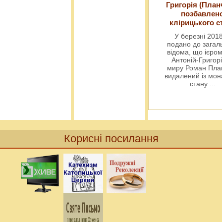
Григорія (План
позбавлен
клірицького с
У березні 2018
подано до загал
відома, що ієро
Антоній-Григорі
миру Роман Пла
видалений із мо
стану
...
Корисні посилання