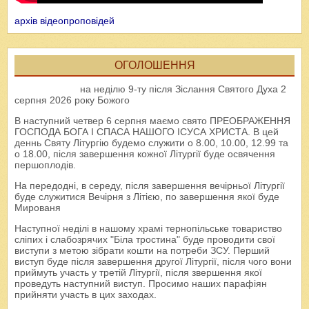
архів відеопроповідей
ОГОЛОШЕННЯ
на неділю 9-ту після Зіслання Святого Духа 2
серпня 2026 року Божого
В наступний четвер 6 серпня маємо свято ПРЕОБРАЖЕННЯ
ГОСПОДА БОГА І СПАСА НАШОГО ІСУСА ХРИСТА. В цей
деннь Святу Літургію будемо служити о 8.00, 10.00, 12.99 та
о 18.00, після завершення кожної Літургії буде освячення
першоплодів.
На передодні, в середу, після завершення вечірньої Літургії
буде служитися Вечірня з Літією, по завершення якої буде
Мированя
Наступної неділі в нашому храмі тернопільське товариство
сліпих і слабозрячих "Біла тростина" буде проводити свої
виступи з метою зібрати кошти на потреби ЗСУ. Перший
виступ буде після завершення другої Літургії, після чого вони
приймуть участь у третій Літургії, після звершення якої
проведуть наступний виступ. Просимо наших парафіян
прийняти участь в цих заходах.