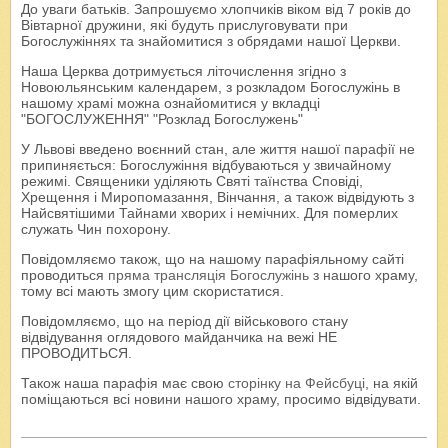
До уваги батьків. Запрошуємо хлопчиків віком від 7 років до
Вівтарної дружини, які будуть прислуговувати при
Богослужіннях та знайомитися з обрядами нашої Церкви.
Наша Церква дотримується літочислення згідно з
Новоюльянським календарем, з розкладом Богослужінь в
нашому храмі можна ознайомитися у вкладці
"БОГОСЛУЖЕННЯ" "Розклад Богослужень"
У Львові введено воєнний стан, але життя нашої парафії не
припиняється: Богослужіння відбуваються у звичайному
режимі. Священики уділяють Святі таїнства Сповіді,
Хрещення і Миропомазання, Вінчання, а також відвідують з
Найсвятішими Тайнами хворих і немічних. Для померлих
служать Чин похорону.
Повідомляємо також, що на нашому парафіяльному сайті
проводиться
пряма трансляція Богослужінь
з нашого храму,
тому всі мають змогу цим скористатися.
Повідомляємо, що на період дії військового стану
відвідування оглядового майданчика на вежі НЕ
ПРОВОДИТЬСЯ.
Також наша парафія має свою
сторінку на Фейсбуці
, на якій
поміщаються всі новини нашого храму, просимо відвідувати.