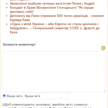
Археологи знайшли селище апостолів Петра і Андрія
Концерт в Храмі Воскресіння Господнього "Як серцю
виспівать себе"
Допомогу від Папи отримали 500 тисяч українців, - єпископ
Едаврд Кава
«Одна з місій України – аби Європа не стала цинічною і
байдужою», – Генеральний секретар ССЕЕ о. Дуарте да
Куна
Залиште коментар!
Ваше ім'я
(Щоб коментувати анонімно, введіть ім'я і символи