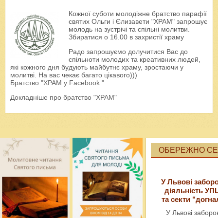
Кожної суботи молодіжне братство парафії
святих Ольги і Єлизавети "ХРАМ" запрошує
молодь на зустрічі та спільні молитви.
Збиратися о 16.00 в захристії храму
Радо запрошуємо долучитися Вас до
спільноти молодих та креативних людей,
які кожного дня будують майбутнє храму, зростаючи у
молитві. На вас чекає багато цікавого)))
Братство "ХРАМ у Facebook "
Докладніше про братство "ХРАМ"
ОБЕРЕЖНО СЕК
У Львові забор
діяльність УП
та секти "догна
У Львові забор