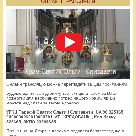
ОНЛАЙН ТРАНСЛЯЦІЯ
Онлайн трансляцію можна переглядати за цим
посиланням
Будемо вдячні за підтримку трансляції, а також за Ваші
пожертви для необхідних потреб нашого храму, які Ви
можете надіслати за такою адресою:
УГКЦ Парафії Святих Ольги і Єлизавети, UA 96 325365
0000000260010000781, AT "КРЕДОБАНК", Код банку
325365, ЗКПО 23964835
Прошення на Літурґію просимо подавати безпосередньо в
храмі