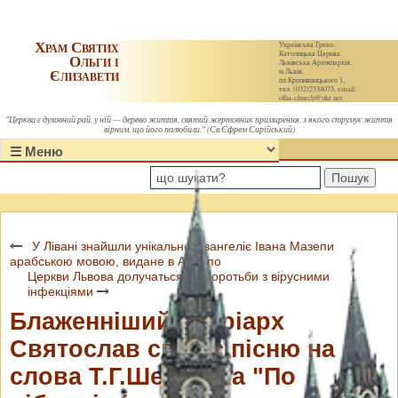
Храм Святих
Українська Греко-
Католицька Церква.
Ольги і
Львівська Архиєпархія,
Єлизавети
м.Львів,
пл.Кропивницького 1,
тел. (032)2334073, email:
olha-church@ukr.net
"Церква є духовний рай, у ній — дерево життя, святий жертовник примирення, з якого струмує життя
вірним, що його полюбили." (Св.Єфрем Сирійський)
Пошук
У Лівані знайшли унікальне Євангеліє Івана Мазепи
арабською мовою, видане в Алеппо
Церкви Львова долучаться до боротьби з вірусними
інфекціями
Блаженніший Патріарх
Святослав співає пісню на
слова Т.Г.Шевченка "По