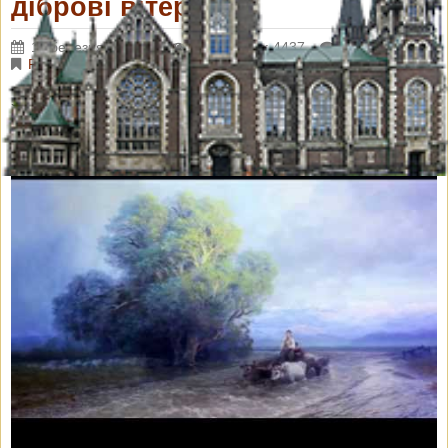
діброві вітер виє"
11 березня 2020 р.
Переглядів: 4437
Коментарі: 0
Різне
Запрошуємо прослухати пісню у виконанні Блаженнішого
Святослава на вірші Тараса Шевченка "По діброві вітер віє"