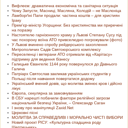
Вифлеєм: драматична економічна та санітарна ситуація
Чому Запусти, Масниці, Масляна, Колодій – не Маслєніца
Ламборґіні Папи продали: частина коштів – для християн
Іраку
Прем'єр-міністр Угорщини: Без християнства ми приречені
на поразку
Настоятелю гарнізонного храму у Львові Степану Сусу під
час похорону воїна АТО привселюдно погрожували (фото)
У Львові вчинено спробу рейдерського захоплення
Митрополичих Садів Святоюрського комплексу
Переселенці і ветерани АТО отримали від «Карітасу»
підтримку для ведення бізнесу
Галицьке Євангеліє 1144 року повернулося до Давнього
Галича
Патріарх Святослав закликав українських студентів у
Польщі після навчання повертатися додому
Український вчений довів, що молитва змінює кров і дійсно
лікує
Європа, секулярна за замовчуванням
В СБУ нарешті побачили фактори релігійної загрози
національній безпеці України, – Олександр Саган
І знову про маніпуляції Zaxid.Net
Церковні пісні
МОЛИТВА ЗА СПРАВЕДЛИВІ І МОРАЛЬНО ЧИСТІ ВИБОРИ
Новий проєкт РІСУ: «Культурна спадщина роду
Шептицьких»