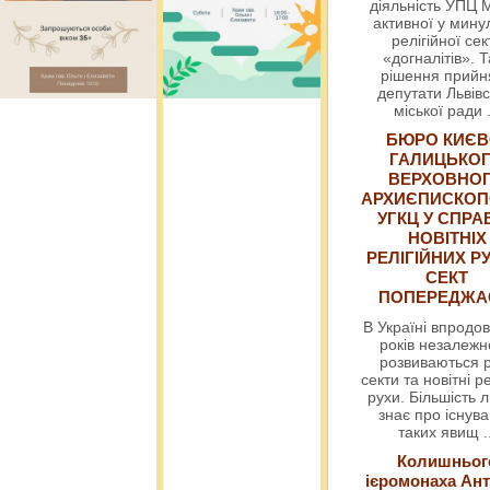
діяльність УПЦ 
активної у мин
релігійної сек
«догналітів». Т
рішення прийн
депутати Львівс
міської ради
БЮРО КИЄВ
ГАЛИЦЬКО
ВЕРХОВНО
АРХИЄПИСКОП
УГКЦ У СПРА
НОВІТНІХ
РЕЛІГІЙНИХ РУ
СЕКТ
ПОПЕРЕДЖ
В Україні впродов
років незалежн
розвиваються р
секти та новітні ре
рухи. Більшість 
знає про існув
таких явищ
.
Колишньог
ієромонаха Ант