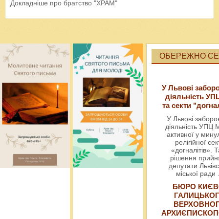
Докладніше про братство "ХРАМ"
ОБЕРЕЖНО СЕК
У Львові забор
діяльність УП
та секти "догна
У Львові забор
діяльність УПЦ 
активної у мин
релігійної сек
«догналітів». Т
рішення прийн
депутати Львівс
міської ради
БЮРО КИЄВ
ГАЛИЦЬКО
ВЕРХОВНО
АРХИЄПИСКОП