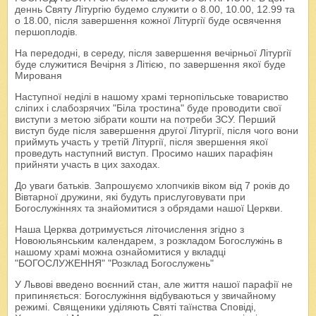
деннь Святу Літургію будемо служити о 8.00, 10.00, 12.99 та
о 18.00, після завершення кожної Літургії буде освячення
першоплодів.
На передодні, в середу, після завершення вечірньої Літургії
буде служитися Вечірня з Літією, по завершення якої буде
Мированя
Наступної неділі в нашому храмі тернопільське товариство
сліпих і слабозрячих "Біла тростина" буде проводити свої
виступи з метою зібрати кошти на потреби ЗСУ. Перший
виступ буде після завершення другої Літургії, після чого вони
приймуть участь у третій Літургії, після звершення якої
проведуть наступний виступ. Просимо наших парафіян
прийняти участь в цих заходах.
До уваги батьків. Запрошуємо хлопчиків віком від 7 років до
Вівтарної дружини, які будуть прислуговувати при
Богослужіннях та знайомитися з обрядами нашої Церкви.
Наша Церква дотримується літочислення згідно з
Новоюльянським календарем, з розкладом Богослужінь в
нашому храмі можна ознайомитися у вкладці
"БОГОСЛУЖЕННЯ" "Розклад Богослужень"
У Львові введено воєнний стан, але життя нашої парафії не
припиняється: Богослужіння відбуваються у звичайному
режимі. Священики уділяють Святі таїнства Сповіді,