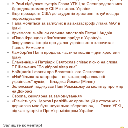
У Римі відбулася зустріч Глави УГКЦ та Спецпредставника
Держдепартаменту США з питань України
Віце-президент США до студентів-християн: готуйтесь до
переслідування
Папа молиться за загиблих в авіакатастрофі літака МАУ в
Ірані
Археологи знайшли селище апостолів Петра і Андрія
«Папа Франциск обов’язково приїде в Україну!»
Зворушлива історія про діалог українського хлопчика з
Папою Римським
Ламборґіні Папи продали: частина коштів – для християн
Іраку
Блаженніший Патріарх Святослав співає пісню на слова
Т.Г.Шевченка "По діброві вітер виє"
Найцікавіші факти про Блаженнішого Святослава
«Найбільша катастрофа – це катастрофа екології
української душі», – Владика Йосиф (Мілян)
Зеленський подякував Папі Римському за молитву про мир
на Донбасі
Європа, секулярна за замовчуванням
«Рівність усіх Церков і релігійних організацій у стосунках з
державою має бути неухильно збережено», — Глави УГКЦ
під час зустрічі з Прем'єр-міністром України
Залиште коментар!