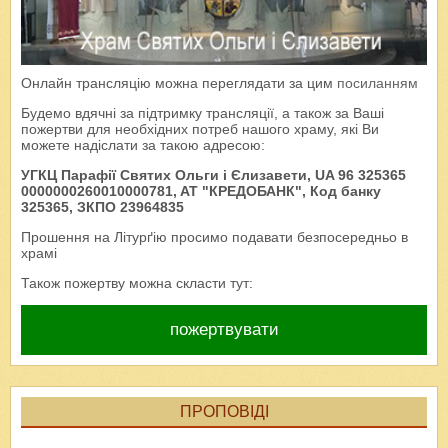
Онлайн трансляцію можна переглядати за цим
посиланням
Будемо вдячні за підтримку трансляції, а також за Ваші
пожертви для необхідних потреб нашого храму, які Ви
можете надіслати за такою адресою:
УГКЦ Парафії Святих Ольги і Єлизавети, UA 96 325365
0000000260010000781, AT "КРЕДОБАНК", Код банку
325365, ЗКПО 23964835
Прошення на Літурґію просимо подавати безпосередньо в
храмі
Також пожертву можна скласти тут:
пожертвувати
ПРОПОВІДІ