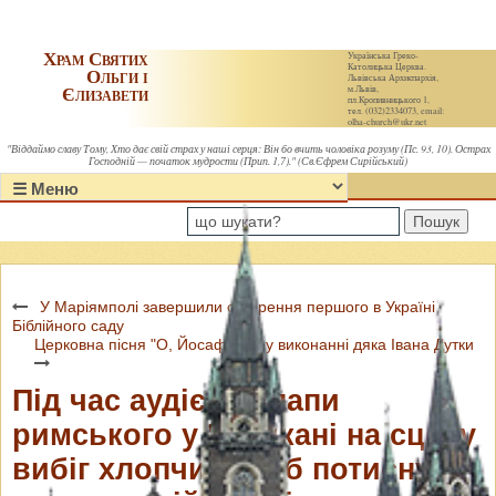
Храм Святих
Українська Греко-
Католицька Церква.
Ольги і
Львівська Архиєпархія,
Єлизавети
м.Львів,
пл.Кропивницького 1,
тел. (032)2334073, email:
olha-church@ukr.net
"Віддаймо славу Тому, Хто дає свій страх у наші серця: Він бо вчить чоловіка розуму (Пс. 93, 10). Острах
Господній — початок мудрости (Прип. 1,7)." (Св.Єфрем Сирійський)
Пошук
У Маріямполі завершили створення першого в Україні
Біблійного саду
Церковна пісня "О, Йосафате!" у виконанні дяка Івана Дутки
Під час аудієнції папи
римського у Ватикані на сцену
вибіг хлопчик, щоб потиснути