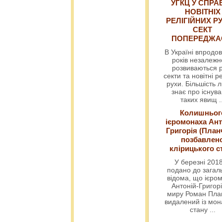
УГКЦ У СПРА
НОВІТНІХ
РЕЛІГІЙНИХ РУ
СЕКТ
ПОПЕРЕДЖ
В Україні впродов
років незалежн
розвиваються р
секти та новітні ре
рухи. Більшість 
знає про існув
таких явищ
.
Колишньог
ієромонаха Ант
Григорія (План
позбавлен
клірицького с
У березні 2018
подано до загал
відома, що ієро
Антоній-Григорі
миру Роман Пла
видалений із мо
стану
...