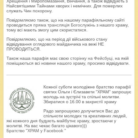
Хрещення і Миропомазання, Вінчання, а також відвідують з
Найсвятішими Тайнами хворих і немічних. Для померлих
служать Чин похорону.
Повідомляємо також, що на нашому парафіяльному сайті
проводиться
пряма трансляція Богослужінь
з нашого храму,
тому всі мають змогу цим скористатися.
Повідомляємо, що на період дії військового стану
відвідування оглядового майданчика на вежі НЕ
ПРОВОДИТЬСЯ.
Також наша парафія має свою
сторінку на Фейсбуці
, на якій
поміщаються всі новини нашого храму, просимо відвідувати.
Кожної суботи молодіжне братство парафії
святих Ольги і Єлизавети "ХРАМ" запрошує
молодь на зустрічі та спільні молитви.
Збиратися о 16.00 в захристії храму
Радо запрошуємо долучитися Вас до
спільноти молодих та креативних людей,
які кожного дня будують майбутнє храму, зростаючи у
молитві. На вас чекає багато цікавого)))
Братство "ХРАМ у Facebook "