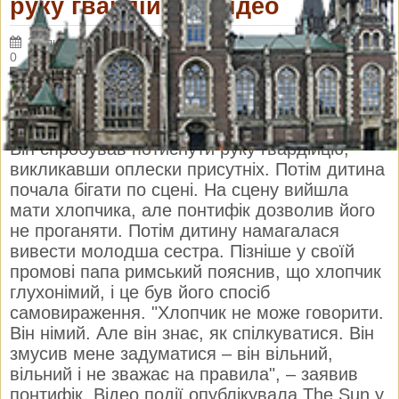
руку гвардійцю. Відео
29 листопада 2018 р.
Переглядів: 3365
Коментарі:
0
Різне
28 листопада під час аудієнції папи
римського у Ватикані на сцену вибіг хлопчик.
Він спробував потиснути руку гвардійцю,
викликавши оплески присутніх. Потім дитина
почала бігати по сцені. На сцену вийшла
мати хлопчика, але понтифік дозволив його
не проганяти. Потім дитину намагалася
вивести молодша сестра. Пізніше у своїй
промові папа римський пояснив, що хлопчик
глухонімий, і це був його спосіб
самовираження. "Хлопчик не може говорити.
Він німий. Але він знає, як спілкуватися. Він
змусив мене задуматися – він вільний,
вільний і не зважає на правила", – заявив
понтифік. Відео події опублікувала The Sun у