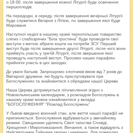
о 18.00, після завершення кожної Літургії буде освячення
першоплодів.
На передодні, в середу, після завершення вечірньої Літургії
буде служитися Вечірня з Літією, по завершення якої буде
Мированя
Наступної неділі в нашому храмі тернопільське товариство
сліпих і слабозрячих "Біла тростина" буде проводити свої
виступи з метою зібрати кошти на потреби ЗСУ. Перший
виступ буде після завершення другої Літургії, після чого вони
приймуть участь у третій Літургії, після звершення якої
проведуть наступний виступ. Просимо наших парафіян
прийняти участь в цих заходах.
До уваги батьків. Запрошуємо хлопчиків віком від 7 років до
Вівтарної дружини, які будуть прислуговувати при
Богослужіннях та знайомитися з обрядами нашої Церкви.
Наша Церква дотримується літочислення згідно з
Новоюльянським календарем, з розкладом Богослужінь в
нашому храмі можна ознайомитися у вкладці
"БОГОСЛУЖЕННЯ" "Розклад Богослужень"
У Львові введено воєнний стан, але життя нашої парафії не
припиняється: Богослужіння відбуваються у звичайному
режимі. Священики уділяють Святі таїнства Сповіді,
Хрещення і Миропомазання, Вінчання, а також відвідують з
Найсвятішими Тайнами хворих і немічних. Для померлих