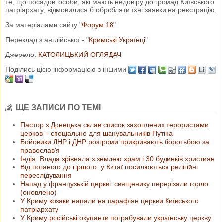
те, що посадові особи, які мають недовіру до громад Київського
патріархату, відмовилися б обробляти їхні заявки на реєстрацію.
За матеріалами сайту "
Форум 18
"
Переклад з англійської - "
Кримські Українці
"
Джерело:
КАТОЛИЦЬКИЙ ОГЛЯДАЧ
Поділись цією інформацією з іншими
ЩЕ ЗАПИСИ ПО ТЕМІ
Пастор з Донецька склав список захоплених терористами
церков – спеціально для шанувальників Путіна
Бойовики ЛНР і ДНР розгроми прикривають боротьбою за
православ'я
Індія: Влада зрівняла з землею храм і 30 будинків християн
Від поганого до гіршого: у Китаї посилюються релігійні
переслідування
Напад у французькій церкві: священику перерізали горло
(оновлено)
У Криму козаки напали на парафіян церкви Київського
патріархату
У Криму російські окупанти пограбували українську церкву