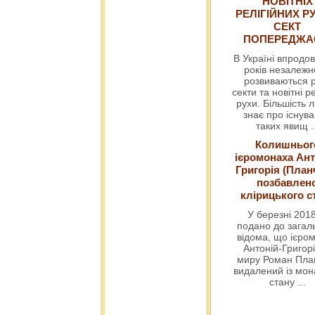
НОВІТНІХ
РЕЛІГІЙНИХ РУ
СЕКТ
ПОПЕРЕДЖ
В Україні впродов
років незалежн
розвиваються р
секти та новітні ре
рухи. Більшість 
знає про існув
таких явищ
.
Колишньог
ієромонаха Ант
Григорія (План
позбавлен
клірицького с
У березні 2018
подано до загал
відома, що ієро
Антоній-Григорі
миру Роман Пла
видалений із мо
стану
...