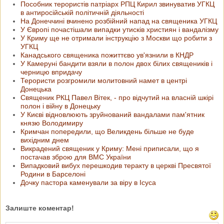
Пособник терористів патріарх РПЦ Кирил звинуватив УГКЦ
в антиросійській політичній діяльності
На Донеччині вчинено розбійний напад на священика УГКЦ
У Європі почастішали випадки утисків християн і вандалізму
У Криму ще не отримали інструкцію з Москви що робити з
УГКЦ
Канадського священика пожиттєво ув'язнили в КНДР
У Камеруні бандити взяли в полон двох білих священиків і
черницю впридачу
Терористи розгромили молитовний намет в центрі
Донецька
Священик РКЦ Павел Вітек, - про відчутий на власній шкірі
полон і війну в Донецьку
У Києві відновлюють зруйнований вандалами пам'ятник
князю Володимиру
Кримчан попередили, що Великдень більше не буде
вихідним днем
Викрадений священик у Криму: Мені приписали, що я
постачав зброю для ВМС України
Випадковий вибух перешкодив теракту в церкві Пресвятої
Родини в Барселоні
Дочку пастора каменували за віру в Ісуса
Залиште коментар!