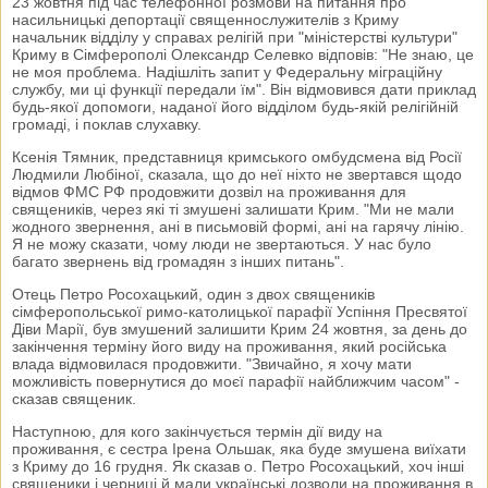
23 жовтня під час телефонної розмови на питання про
насильницькі депортації священнослужителів з Криму
начальник відділу у справах релігій при "міністерстві культури"
Криму в Сімферополі Олександр Селевко відповів: "Не знаю, це
не моя проблема. Надішліть запит у Федеральну міграційну
службу, ми ці функції передали їм". Він відмовився дати приклад
будь-якої допомоги, наданої його відділом будь-якій релігійній
громаді, і поклав слухавку.
Ксенія Тямник, представниця кримського омбудсмена від Росії
Людмили Любіної, сказала, що до неї ніхто не звертався щодо
відмов ФМС РФ продовжити дозвіл на проживання для
священиків, через які ті змушені залишати Крим. "Ми не мали
жодного звернення, ані в письмовій формі, ані на гарячу лінію.
Я не можу сказати, чому люди не звертаються. У нас було
багато звернень від громадян з інших питань".
Отець Петро Росохацький, один з двох священиків
сімферопольської римо-католицької парафії Успіння Пресвятої
Діви Марії, був змушений залишити Крим 24 жовтня, за день до
закінчення терміну його виду на проживання, який російська
влада відмовилася продовжити. "Звичайно, я хочу мати
можливість повернутися до моєї парафії найближчим часом" -
сказав священик.
Наступною, для кого закінчується термін дії виду на
проживання, є сестра Ірена Ольшак, яка буде змушена виїхати
з Криму до 16 грудня. Як сказав о. Петро Росохацький, хоч інші
священики і черниці й мали українські дозволи на проживання в