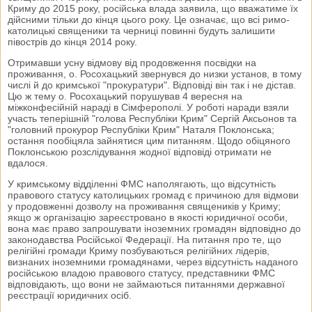
Криму до 2015 року, російська влада заявила, що вважатиме їх
дійсними тільки до кінця цього року. Це означає, що всі римо-
католицькі священики та черниці повинні будуть залишити
півострів до кінця 2014 року.
Отримавши усну відмову від продовження посвідки на
проживання, о. Росохацький звернувся до низки установ, в тому
числі й до кримської "прокуратури". Відповіді він так і не дістав.
Цю ж тему о. Росохацький порушував 4 вересня на
міжконфесійній нараді в Сімферополі. У роботі наради взяли
участь теперішній "голова Республіки Крим" Сергій Аксьонов та
"головний прокурор Республіки Крим" Наталя Поклонська;
остання пообіцяла зайнятися цим питанням. Щодо обіцяного
Поклонською розслідування жодної відповіді отримати не
вдалося.
У кримському відділенні ФМС наполягають, що відсутність
правового статусу католицьких громад є причиною для відмови
у продовженні дозволу на проживання священиків у Криму;
якщо ж організацію зареєстровано в якості юридичної особи,
вона має право запрошувати іноземних громадян відповідно до
законодавства Російської Федерації. На питання про те, що
релігійні громади Криму позбуваються релігійних лідерів,
визнаних іноземними громадянами, через відсутність наданого
російською владою правового статусу, представники ФМС
відповідають, що вони не займаються питаннями державної
реєстрації юридичних осіб.