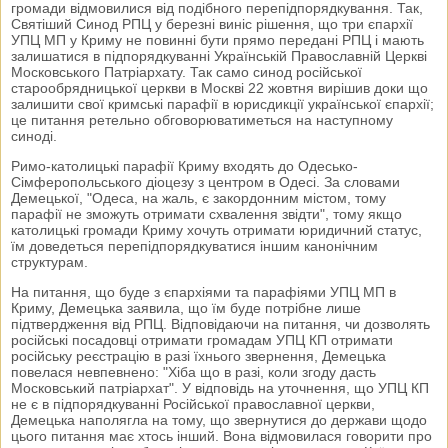
громади відмовилися від подібного перепідпорядкування. Так,
Святіший Синод РПЦ у березні виніс рішення, що три єпархії
УПЦ МП у Криму не повинні бути прямо передані РПЦ і мають
залишатися в підпорядкуванні Українській Православній Церкві
Московського Патріархату. Так само синод російської
старообрядницької церкви в Москві 22 жовтня вирішив доки що
залишити свої кримські парафії в юрисдикції української єпархії;
це питання ретельно обговорюватиметься на наступному
синоді.
Римо-католицькі парафії Криму входять до Одесько-
Сімферопольського діоцезу з центром в Одесі. За словами
Демецької, "Одеса, на жаль, є закордонним містом, тому
парафії не зможуть отримати схвалення звідти", тому якщо
католицькі громади Криму хочуть отримати юридичний статус,
їм доведеться перепідпорядкуватися іншим канонічним
структурам.
На питання, що буде з єпархіями та парафіями УПЦ МП в
Криму, Демецька заявила, що їм буде потрібне лише
підтвердження від РПЦ. Відповідаючи на питання, чи дозволять
російські посадовці отримати громадам УПЦ КП отримати
російську реєстрацію в разі їхнього звернення, Демецька
повелася невпевнено: "Хіба що в разі, коли згоду дасть
Московський патріархат". У відповідь на уточнення, що УПЦ КП
не є в підпорядкуванні Російської православної церкви,
Демецька наполягла на тому, що звернутися до держави щодо
цього питання має хтось інший. Вона відмовилася говорити про