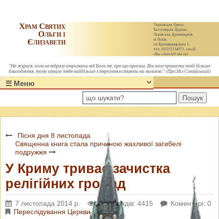
Храм Святих
Українська Греко-
Католицька Церква.
Ольги і
Львівська Архиєпархія,
Єлизавети
м.Львів,
пл.Кропивницького 1,
тел. (032)2334073, email:
olha-church@ukr.net
"Не журися, коли не відразу отримаєш від Бога те, про що просиш. Він хоче принести тобі більше
благодіяння, тому змушує тебе найбільше з терпінням стояти на молитві." (Прп.Ніл Синайський)
Пошук
Пісня дня 8 листопада
Священна книга стала причиною жахливої загибелі
подружжя
У Криму триває зачистка
релігійних громад
7 листопада 2014 р.
Переглядів: 4415
Коментарі: 0
Переслідування Церкви