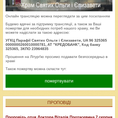
Онлайн трансляцію можна переглядати за цим
посиланням
Будемо вдячні за підтримку трансляції, а також за Ваші
пожертви для необхідних потреб нашого храму, які Ви
можете надіслати за такою адресою:
УГКЦ Парафії Святих Ольги і Єлизавети, UA 96 325365
0000000260010000781, AT "КРЕДОБАНК", Код банку
325365, ЗКПО 23964835
Прошення на Літурґію просимо подавати безпосередньо в
храмі
Також пожертву можна скласти тут:
пожертвувати
ПРОПОВІДІ
Проповідь отця Доктора Віталія Протасевича 7 серпня