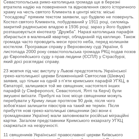
Севастопольська римо-католицька громада ще в березні
втратила надію на повернення та відновлення свого історичного
храму на честь святого Климента в центрі міста: міські
"посадовці" прямим текстом заявили, що будівлю не повернуть.
Костел святого Климента, побудований у 1911 році, силоміць
закритий радянською владою в 1936 році; зараз у його будівлі
розташовується кінотеатр "Дружба". Наразі католицька парафія
збирається в маленькій квартирі, обладнаній під каплицю. Також
громада часто проводить меси просто неба, перед колишнім
костелом. Програвши справу у Верховному суді України, 6
листопада 2000 року севастопольська громада РКЦ подав позов
до Європейського суду з прав людини (ЄСПЛ) у Страсбурзі,
який досі розглядає справу.
23 жовтня під час виступу у Львові предстоятель Української
греко-католицької церкви Блаженніший Святослав (Шевчук)
заявив, що тільки на одній з п'яти кримських парафій УГКЦ, в
Євпаторії, залишився той же священик; настоятелі інших
парафій (у Сімферополі, Севастополі, Ялті та Керчі) були
змушені виїхати. Прибулі на їхнє місце священики можуть
перебувати у Криму лише протягом 90 днів, після чого
зобов'язані залишити півострів на такий же термін. Після
прибуття нові греко-католицькі священики (всі вони є
громадянами України) мали заповнювати російські міграційні
картки. Загалом представники Кримського екзархату УГКЦ
скаржаться на незручності.
11 священиків Української православної церкви Київського