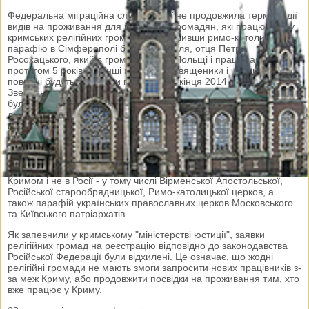
Федеральна міграційна служба Росії не продовжила термінів дії
видів на проживання для іноземних громадян, які працювали у
кримських релігійних громадах, залишивши римо-католицьку
парафію в Сімферополі без настоятеля, отця Петра
Росохацького, який є громадянином Польщі і працював у Криму
протягом 5 років. Всі інші католицькі священики і черниці
повинні будуть залишити півострів до кінця 2014 року.
Звернення католиків Криму до місцевої "влади" з цього приводу
були проігноровані. За словами відділення ФМС РФ у Криму,
лише зареєстровані релігійні громади можуть запрошувати
іноземних громадян на працю. Поки що кримські релігійні
громади російської реєстрації не мають, і з 1 липня всі релігійні
громади Криму повинні подати заяви на перереєстрацію до 1
січня 2015 року. Зараз є певна невизначеність щодо
подальшого існування громад, центри яких перебувають поза
Кримом і не в Росії - у тому числі Вірменської Апостольської,
Російської старообрядницької, Римо-католицької церков, а
також парафій українських православних церков Московського
та Київського патріархатів.
Як запевнили у кримському "міністерстві юстиції", заявки
релігійних громад на реєстрацію відповідно до законодавства
Російської Федерації були відхилені. Це означає, що жодні
релігійні громади не мають змоги запросити нових працівників з-
за меж Криму, або продовжити посвідки на проживання тим, хто
вже працює у Криму.