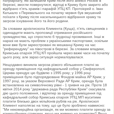
патріархату, які залишили Крим після його анексії Росією в
березні, змогли повернутися; відтоді в Криму було закрито або
відібрано п'ять храмів і парафій УПЦ КП. Протоієрей о. Іван
Катькало з Перевального на початку червня був змушений
поїхати з Криму після насильницького відібрання храму та
загрози існуванню його та його родини.
За словами архієпископа Климента (Куща), п'ять священиків з
одинадцяти мають пропозиції отримання російського
громадянства, що спростило б труднощі проживання. Інші ж
наразі не мають проблем з українськими паспортами, оскільки
вони вже були зареєстровані як мешканці Криму на час
"референдуму" на півострові в березні. За словами владики,
Кримська єпархія УПЦ КП пройшла через важкі часи на початку
цього року, але зараз ситуація нормалізувалася.
Нещодавно виникла загроза різкого збільшення платні за
оренду приміщення під кафедральний собор у Сімферополі.
Церква орендує цю будівлю з 1995 року; у 1996 році
приміщення було підпорядковане Фондові майна АР Крим; у
1997 році, за указом Верховної Ради АР Крим, оренда була
встановлена на символічному рівні - 1 гривня на рік. Проте 18
квітня 2014 року "державна рада Республіки Крим" скасувала
дію цього положення, і відтепер за оренду приміщення під
кафедральний собор Кримська єпархія УПЦ МП муситиме
платити близько двох мільйонів рублів на рік. Архієпископ
Климент наполягає на тому, що це було зроблено навмисно:
"Ми некомерційна організація, як ми можемо платити оренду за
комерційними ставками, якщо ми живемо на пожертви? Якщо