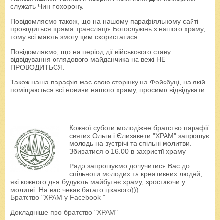
служать Чин похорону.
Повідомляємо також, що на нашому парафіяльному сайті
проводиться
пряма трансляція Богослужінь
з нашого храму,
тому всі мають змогу цим скористатися.
Повідомляємо, що на період дії військового стану
відвідування оглядового майданчика на вежі НЕ
ПРОВОДИТЬСЯ.
Також наша парафія має свою
сторінку на Фейсбуці
, на якій
поміщаються всі новини нашого храму, просимо відвідувати.
Кожної суботи молодіжне братство парафії
святих Ольги і Єлизавети "ХРАМ" запрошує
молодь на зустрічі та спільні молитви.
Збиратися о 16.00 в захристії храму
Радо запрошуємо долучитися Вас до
спільноти молодих та креативних людей,
які кожного дня будують майбутнє храму, зростаючи у
молитві. На вас чекає багато цікавого)))
Братство "ХРАМ у Facebook "
Докладніше про братство "ХРАМ"