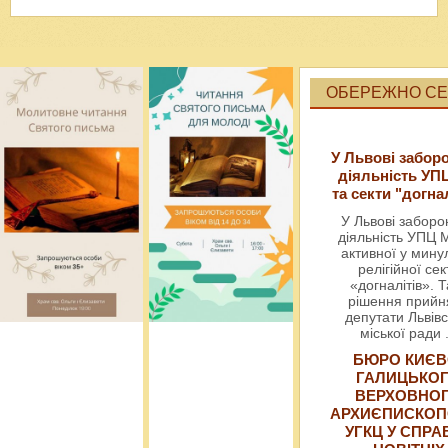
ОБЕРЕЖНО СЕК
У Львові забор
діяльність УП
та секти "догна
У Львові забор
діяльність УПЦ 
активної у мин
релігійної сек
«догналітів». Т
рішення прийн
депутати Львівс
міської ради
БЮРО КИЄВ
ГАЛИЦЬКО
ВЕРХОВНО
АРХИЄПИСКОП
УГКЦ У СПРА