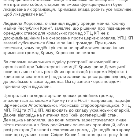
ми втратимо собор, єпархія не зможе функціонувати і буде
ліквідована як організація. Кримська влада робить усе можливе,
щоб ліквідувати нас."
Людмила Хорозова, очільниця відділу оренди майна "фонду
майна Республіки Крим", заявляє, що рішення про підвищення
орендних ставок для кримських громад УПЦ КП не є
дискримінаційним і не скероване проти церкви: мовляв, УПЦ КП
взагалі субсидується більше за інші громади. При цьому
пояснити, чому подібні рішення не приймалися щодо інших
кримських громад Криму, Хорозова не змогла.
За словами начальника відділу реєстрації некомерційних
організацій при "міністерстві юстиції" Криму Ірини Демецької,
поки що лише п'ять релігійних організацій (зокрема Муфтіят і
християни-євангелісти) подали заявки на реєстрацію відповідно
до російського законодавства. Всі ці заявки через невідомі
причини були відхилені.
Центральні наглядові органи деяких релігійних громад
знаходяться за межами Криму і не в Росії - наприклад, парафії
Вірменської Апостольської, Російської старообрядницької, УПЦ
МП, РКЦ та УПЦ КП, які входять до складу українських єпархій.
Даючи відповідь на питання про їхній дотеперішній стан,
Демецька наполягла, що вони можуть зареєструватися лише
після схвалення з боку російських основних організацій, або в
разі реєстрації в якості незалежних громад. До подібного кроку
поки що вдалися лише Свідки Єгови 1 жовтня цього року. Інші