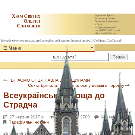
Храм Святих
Українська Греко-
Католицька Церква.
Ольги і
Львівська Архиєпархія,
Єлизавети
м.Львів,
пл.Кропивницького 1,
тел. (032)2334073, email:
olha-church@ukr.net
"Не люби тілесного спокою, щоб не знайти собі в ньому духовної шкоди." (Св.Єфрем Сирійський)
Пошук
ВІТАЄМО ОТЦЯ ПАВЛА З УРОДИНАМИ
Секта Догнала: що трапилося у церкві в Городку
Всеукраїнська Проща до
Страдча
27 червня 2017 р.
Переглядів: 3709
Коментарі: 0
Парафіяльні новини
26 червня відбулася Всеукраїнська проща до Страдча,