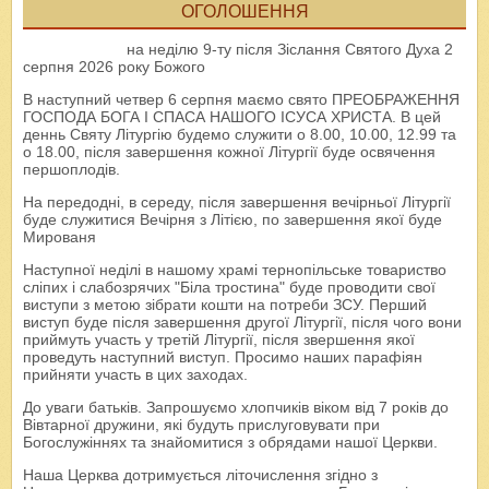
ОГОЛОШЕННЯ
на неділю 9-ту після Зіслання Святого Духа 2
серпня 2026 року Божого
В наступний четвер 6 серпня маємо свято ПРЕОБРАЖЕННЯ
ГОСПОДА БОГА І СПАСА НАШОГО ІСУСА ХРИСТА. В цей
деннь Святу Літургію будемо служити о 8.00, 10.00, 12.99 та
о 18.00, після завершення кожної Літургії буде освячення
першоплодів.
На передодні, в середу, після завершення вечірньої Літургії
буде служитися Вечірня з Літією, по завершення якої буде
Мированя
Наступної неділі в нашому храмі тернопільське товариство
сліпих і слабозрячих "Біла тростина" буде проводити свої
виступи з метою зібрати кошти на потреби ЗСУ. Перший
виступ буде після завершення другої Літургії, після чого вони
приймуть участь у третій Літургії, після звершення якої
проведуть наступний виступ. Просимо наших парафіян
прийняти участь в цих заходах.
До уваги батьків. Запрошуємо хлопчиків віком від 7 років до
Вівтарної дружини, які будуть прислуговувати при
Богослужіннях та знайомитися з обрядами нашої Церкви.
Наша Церква дотримується літочислення згідно з