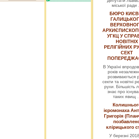
депутати Львівс
міської ради
БЮРО КИЄВ
ГАЛИЦЬКО
ВЕРХОВНО
АРХИЄПИСКОП
УГКЦ У СПРА
НОВІТНІХ
РЕЛІГІЙНИХ РУ
СЕКТ
ПОПЕРЕДЖ
В Україні впродов
років незалежн
розвиваються р
секти та новітні ре
рухи. Більшість 
знає про існув
таких явищ
.
Колишньог
ієромонаха Ант
Григорія (План
позбавлен
клірицького с
У березні 2018