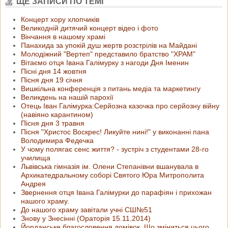
ЩЕ ЗАПИСИ ПО ТЕМІ
Концерт хору хлопчиків
Великодній дитячий концерт відео і фото
Вінчання в нашому храмі
Панахида за упокій душ жертв розстрілів на Майдані
Молодіжний "Вертеп" представило братство "ХРАМ"
Вітаємо отця Івана Галімурку з нагоди Дня Іменин
Пісні дня 14 жовтня
Пісня дня 19 січня
Вишкільна конференція з питань медіа та маркетингу
Великдень на нашій парохії
Отець Іван Галімурка:Серйозна казочка про серйозну війну
(навіяно карантином)
Пісня дня 3 травня
Пісня "Христос Воскрес! Ликуйте нині!" у виконанні пана
Володимира Федечка
У чому полягає сенс життя? - зустріч з студентами 28-го
училища
Львівська гімназія ім. Олени Степанівни вшанувала в
Архикатедральному соборі Святого Юра Митрополита
Андрея
Звернення отця Івана Галімурки до парафіян і прихожан
нашого храму.
До нашого храму завітали учні СШ№51
Знову у Знесінні (Ораторія 15.11.2014)
Йорданське благословення домівок. Що зміниться цього