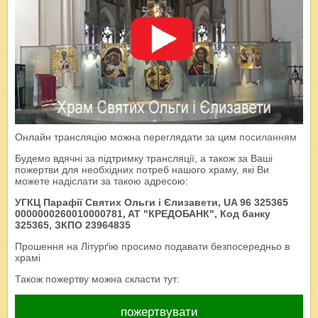
Онлайн трансляцію можна переглядати за цим
посиланням
Будемо вдячні за підтримку трансляції, а також за Ваші
пожертви для необхідних потреб нашого храму, які Ви
можете надіслати за такою адресою:
УГКЦ Парафії Святих Ольги і Єлизавети, UA 96 325365
0000000260010000781, AT "КРЕДОБАНК", Код банку
325365, ЗКПО 23964835
Прошення на Літурґію просимо подавати безпосередньо в
храмі
Також пожертву можна скласти тут:
пожертвувати