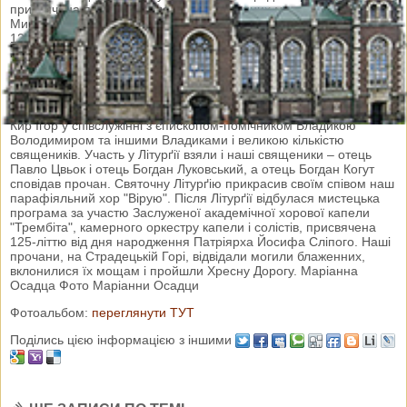
присвячена пам’яті страдецьких блаженних мучеників отця
Миколи Конрада і дяка Володимира Прийми, Дню мирянина та
125-літтю від дня народження Патріярха Йосифа Сліпого. У
прощі взяли участь і наші парафіяни. Розпочалася проща
молебнем у селі Ямельня на місці мученицької смерті
блаженних, звідки прочани пішою ходою вирушили до підніжжя
Страдецької Гори. Урочисту Святу Літурґію відслужив
Високопреосвященний Архиєпископ і Митрополит Львівський
Кир Ігор у співслужінні з єпископом-помічником Владикою
Володимиром та іншими Владиками і великою кількістю
священиків. Участь у Літурґії взяли і наші священики – отець
Павло Цвьок і отець Богдан Луковський, а отець Богдан Когут
сповідав прочан. Святочну Літурґію прикрасив своїм співом наш
парафіяльний хор "Вірую". Після Літурґії відбулася мистецька
програма за участю Заслуженої академічної хорової капели
"Трембіта", камерного оркестру капели і солістів, присвячена
125-літтю від дня народження Патріярха Йосифа Сліпого. Наші
прочани, на Страдецькій Горі, відвідали могили блаженних,
вклонилися їх мощам і пройшли Хресну Дорогу. Маріанна
Осадца Фото Маріанни Осадци
Фотоальбом:
переглянути ТУТ
Поділись цією інформацією з іншими