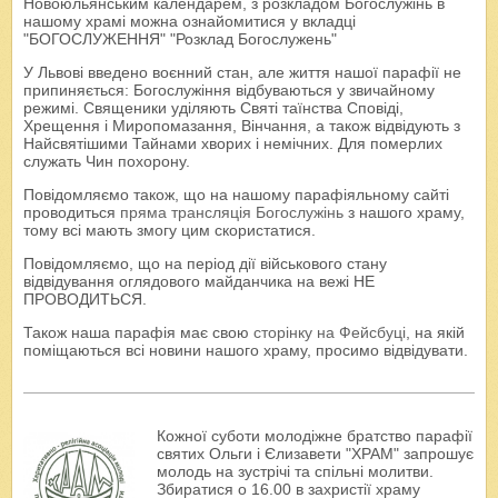
Новоюльянським календарем, з розкладом Богослужінь в
нашому храмі можна ознайомитися у вкладці
"БОГОСЛУЖЕННЯ" "Розклад Богослужень"
У Львові введено воєнний стан, але життя нашої парафії не
припиняється: Богослужіння відбуваються у звичайному
режимі. Священики уділяють Святі таїнства Сповіді,
Хрещення і Миропомазання, Вінчання, а також відвідують з
Найсвятішими Тайнами хворих і немічних. Для померлих
служать Чин похорону.
Повідомляємо також, що на нашому парафіяльному сайті
проводиться
пряма трансляція Богослужінь
з нашого храму,
тому всі мають змогу цим скористатися.
Повідомляємо, що на період дії військового стану
відвідування оглядового майданчика на вежі НЕ
ПРОВОДИТЬСЯ.
Також наша парафія має свою
сторінку на Фейсбуці
, на якій
поміщаються всі новини нашого храму, просимо відвідувати.
Кожної суботи молодіжне братство парафії
святих Ольги і Єлизавети "ХРАМ" запрошує
молодь на зустрічі та спільні молитви.
Збиратися о 16.00 в захристії храму