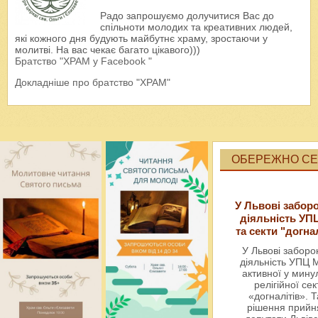
Радо запрошуємо долучитися Вас до
спільноти молодих та креативних людей,
які кожного дня будують майбутнє храму, зростаючи у
молитві. На вас чекає багато цікавого)))
Братство "ХРАМ у Facebook "
Докладніше про братство "ХРАМ"
ОБЕРЕЖНО СЕК
У Львові забор
діяльність УП
та секти "догна
У Львові забор
діяльність УПЦ 
активної у мин
релігійної сек
«догналітів». Т
рішення прийн