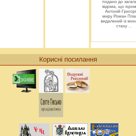
подано до загал
відома, що ієро
Антоній-Григорі
миру Роман Пла
видалений із мо
стану
...
Корисні посилання